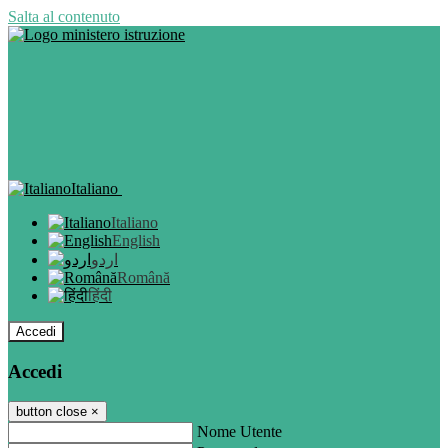
Salta al contenuto
Italiano
Italiano
English
اردو
Română
हिंदी
Accedi
Accedi
button close
×
Nome Utente