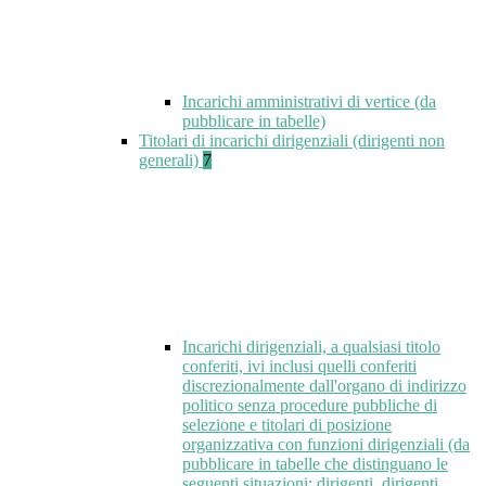
Incarichi amministrativi di vertice (da
pubblicare in tabelle)
Titolari di incarichi dirigenziali (dirigenti non
generali)
7
Incarichi dirigenziali, a qualsiasi titolo
conferiti, ivi inclusi quelli conferiti
discrezionalmente dall'organo di indirizzo
politico senza procedure pubbliche di
selezione e titolari di posizione
organizzativa con funzioni dirigenziali (da
pubblicare in tabelle che distinguano le
seguenti situazioni: dirigenti, dirigenti