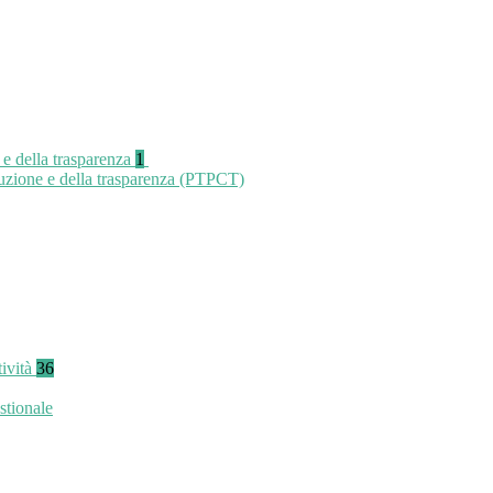
 e della trasparenza
1
ruzione e della trasparenza (PTPCT)
tività
36
stionale