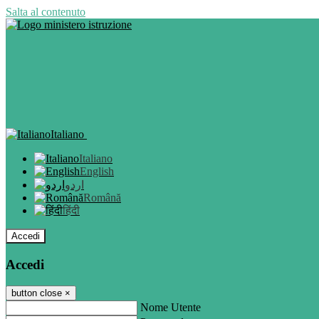
Salta al contenuto
Italiano
Italiano
English
اردو
Română
हिंदी
Accedi
Accedi
button close
×
Nome Utente