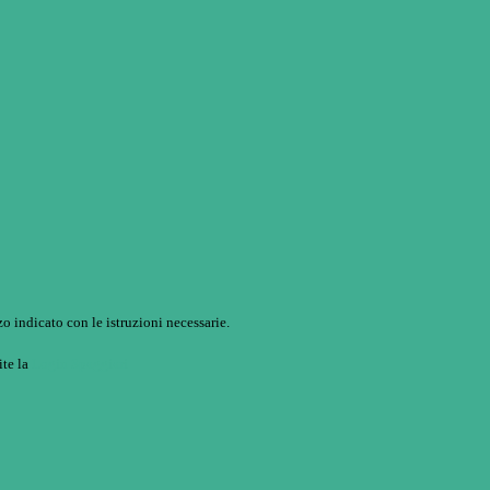
o indicato con le istruzioni necessarie.
ite la
Login Spaggiari