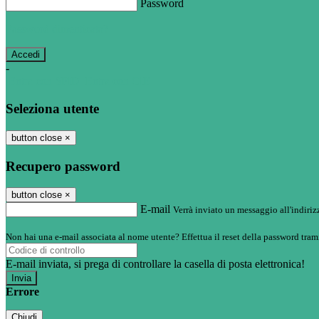
Password
Password dimenticata?
-
Entra con SPID
Entra con CIE
Seleziona utente
button close
×
Recupero password
button close
×
E-mail
Verrà inviato un messaggio all'indirizz
Non hai una e-mail associata al nome utente? Effettua il reset della password tram
E-mail inviata, si prega di controllare la casella di posta elettronica!
Errore
Chiudi