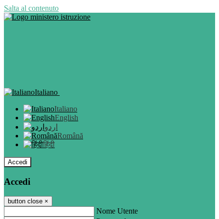
Salta al contenuto
Italiano
Italiano
English
اردو
Română
हिंदी
Accedi
Accedi
button close
×
Nome Utente