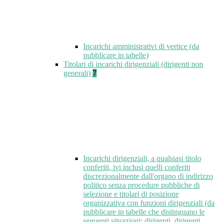
Incarichi amministrativi di vertice (da
pubblicare in tabelle)
Titolari di incarichi dirigenziali (dirigenti non
generali)
7
Incarichi dirigenziali, a qualsiasi titolo
conferiti, ivi inclusi quelli conferiti
discrezionalmente dall'organo di indirizzo
politico senza procedure pubbliche di
selezione e titolari di posizione
organizzativa con funzioni dirigenziali (da
pubblicare in tabelle che distinguano le
seguenti situazioni: dirigenti, dirigenti