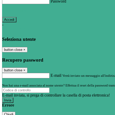
Password
Password dimenticata?
-
Entra con SPID
Entra con CIE
Seleziona utente
button close
×
Recupero password
button close
×
E-mail
Verrà inviato un messaggio all'indirizz
Non hai una e-mail associata al nome utente? Effettua il reset della password tram
E-mail inviata, si prega di controllare la casella di posta elettronica!
Errore
Chiudi