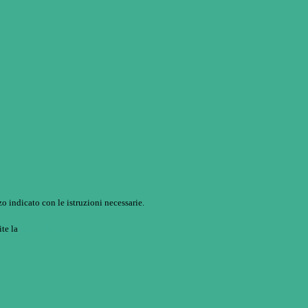
o indicato con le istruzioni necessarie.
ite la
Login Spaggiari