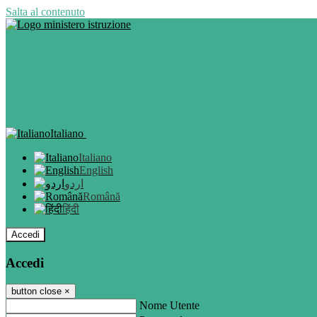
Salta al contenuto
Italiano
Italiano
English
اردو
Română
हिंदी
Accedi
Accedi
button close
×
Nome Utente