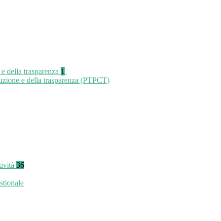
 e della trasparenza
1
ruzione e della trasparenza (PTPCT)
tività
36
stionale