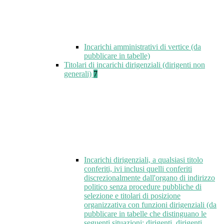
Incarichi amministrativi di vertice (da
pubblicare in tabelle)
Titolari di incarichi dirigenziali (dirigenti non
generali)
7
Incarichi dirigenziali, a qualsiasi titolo
conferiti, ivi inclusi quelli conferiti
discrezionalmente dall'organo di indirizzo
politico senza procedure pubbliche di
selezione e titolari di posizione
organizzativa con funzioni dirigenziali (da
pubblicare in tabelle che distinguano le
seguenti situazioni: dirigenti, dirigenti