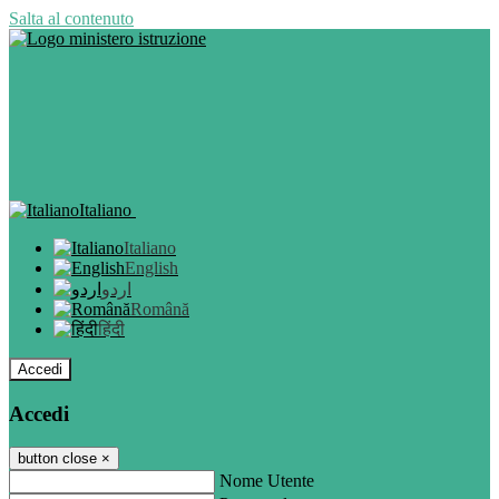
Salta al contenuto
Italiano
Italiano
English
اردو
Română
हिंदी
Accedi
Accedi
button close
×
Nome Utente