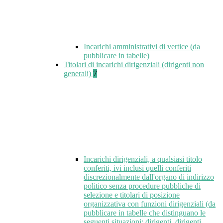
Incarichi amministrativi di vertice (da
pubblicare in tabelle)
Titolari di incarichi dirigenziali (dirigenti non
generali)
7
Incarichi dirigenziali, a qualsiasi titolo
conferiti, ivi inclusi quelli conferiti
discrezionalmente dall'organo di indirizzo
politico senza procedure pubbliche di
selezione e titolari di posizione
organizzativa con funzioni dirigenziali (da
pubblicare in tabelle che distinguano le
seguenti situazioni: dirigenti, dirigenti