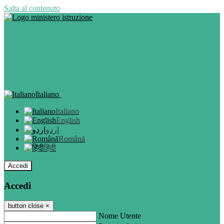
Salta al contenuto
Italiano
Italiano
English
اردو
Română
हिंदी
Accedi
Accedi
button close
×
Nome Utente