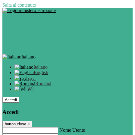
Salta al contenuto
Italiano
Italiano
English
اردو
Română
हिंदी
Accedi
Accedi
button close
×
Nome Utente