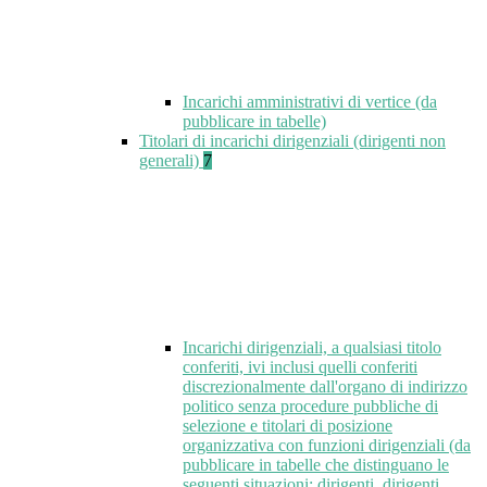
Incarichi amministrativi di vertice (da
pubblicare in tabelle)
Titolari di incarichi dirigenziali (dirigenti non
generali)
7
Incarichi dirigenziali, a qualsiasi titolo
conferiti, ivi inclusi quelli conferiti
discrezionalmente dall'organo di indirizzo
politico senza procedure pubbliche di
selezione e titolari di posizione
organizzativa con funzioni dirigenziali (da
pubblicare in tabelle che distinguano le
seguenti situazioni: dirigenti, dirigenti