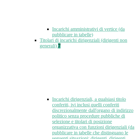
Incarichi amministrativi di vertice (da
pubblicare in tabelle)
Titolari di incarichi dirigenziali (dirigenti non
generali)
7
Incarichi dirigenziali, a qualsiasi titolo
conferiti, ivi inclusi quelli conferiti
discrezionalmente dall'organo di indirizzo
politico senza procedure pubbliche di
selezione e titolari di posizione
organizzativa con funzioni dirigenziali (da
pubblicare in tabelle che distinguano le
seguenti situazioni: dirigenti, dirigenti