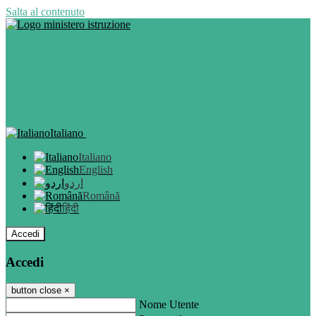
Salta al contenuto
Italiano
Italiano
English
اردو
Română
हिंदी
Accedi
Accedi
button close
×
Nome Utente