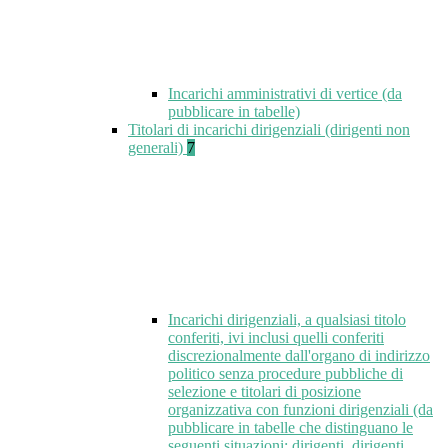
Incarichi amministrativi di vertice (da
pubblicare in tabelle)
Titolari di incarichi dirigenziali (dirigenti non
generali)
7
Incarichi dirigenziali, a qualsiasi titolo
conferiti, ivi inclusi quelli conferiti
discrezionalmente dall'organo di indirizzo
politico senza procedure pubbliche di
selezione e titolari di posizione
organizzativa con funzioni dirigenziali (da
pubblicare in tabelle che distinguano le
seguenti situazioni: dirigenti, dirigenti