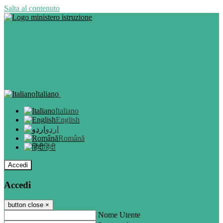
Salta al contenuto
Italiano
Italiano
English
اردو
Română
हिंदी
Accedi
Accedi
button close
×
Nome Utente