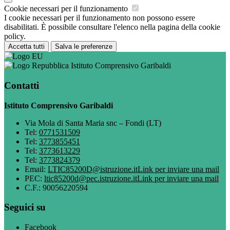
Cookie necessari per il funzionamento
I cookie necessari per il funzionamento non possono essere
disabilitati. È possibile consultare l'elenco nella pagina della cookie
policy.
Accetta tutti
Salva le preferenze
Istituto Comprensivo Garibaldi
Contatti
Istituto Comprensivo Garibaldi
Via Mola di Santa Maria snc – Fondi (LT)
Tel:
0771531509
Tel:
3773855451
Tel:
3773613229
Tel:
3773824379
Email:
LTIC85200D@istruzione.it
Link per inviare una mail
PEC:
ltic85200d@pec.istruzione.it
Link per inviare una mail
C.F.: 90056220594
Seguici su
Facebook