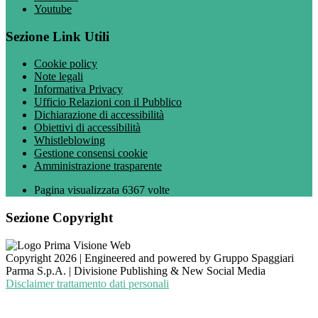
Youtube
Sezione Link Utili
Cookie policy
Note legali
Informativa Privacy
Ufficio Relazioni con il Pubblico
Dichiarazione di accessibilità
Obiettivi di accessibilità
Whistleblowing
Gestione consensi cookie
Amministrazione trasparente
Pagina visualizzata
6367
volte
Sezione Copyright
Copyright 2026 | Engineered and powered by Gruppo Spaggiari
Parma S.p.A. | Divisione Publishing & New Social Media
Disclaimer trattamento dati personali