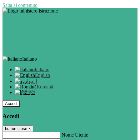
Salta al contenuto
Italiano
Italiano
English
اردو
Română
हिंदी
Accedi
Accedi
button close
×
Nome Utente