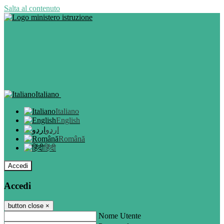
Salta al contenuto
Italiano
Italiano
English
اردو
Română
हिंदी
Accedi
Accedi
button close
×
Nome Utente