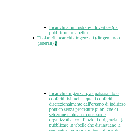
Incarichi amministrativi di vertice (da
pubblicare in tabelle)
Titolari di incarichi dirigenziali (dirigenti non
generali)
7
Incarichi dirigenziali, a qualsiasi titolo
conferiti, ivi inclusi quelli conferiti
discrezionalmente dall'organo di indirizzo
politico senza procedure pubbliche di
selezione e titolari di posizione
organizzativa con funzioni dirigenziali (da
pubblicare in tabelle che distinguano le
seguenti situazioni: dirigenti, dirigenti