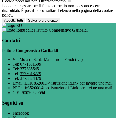
Cookie necessari per il funzionamento
I cookie necessari per il funzionamento non possono essere
disabilitati. È possibile consultare l'elenco nella pagina della cookie
policy.
Accetta tutti
Salva le preferenze
Istituto Comprensivo Garibaldi
Contatti
Istituto Comprensivo Garibaldi
Via Mola di Santa Maria snc – Fondi (LT)
Tel:
0771531509
Tel:
3773855451
Tel:
3773613229
Tel:
3773824379
Email:
LTIC85200D@istruzione.it
Link per inviare una mail
PEC:
ltic85200d@pec.istruzione.it
Link per inviare una mail
C.F.: 90056220594
Seguici su
Facebook
Youtube