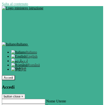
Salta al contenuto
Italiano
Italiano
English
اردو
Română
हिंदी
Accedi
Accedi
button close
×
Nome Utente