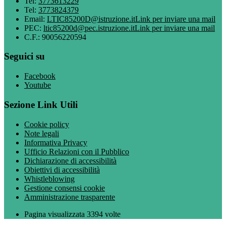
Tel:
3773613229
Tel:
3773824379
Email:
LTIC85200D@istruzione.it
Link per inviare una mail
PEC:
ltic85200d@pec.istruzione.it
Link per inviare una mail
C.F.: 90056220594
Seguici su
Facebook
Youtube
Sezione Link Utili
Cookie policy
Note legali
Informativa Privacy
Ufficio Relazioni con il Pubblico
Dichiarazione di accessibilità
Obiettivi di accessibilità
Whistleblowing
Gestione consensi cookie
Amministrazione trasparente
Pagina visualizzata
3394
volte