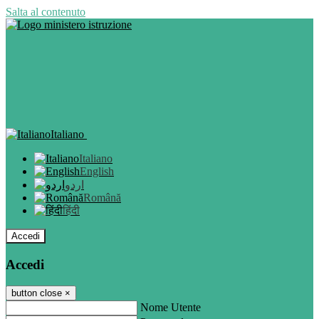
Salta al contenuto
Italiano
Italiano
English
اردو
Română
हिंदी
Accedi
Accedi
button close
×
Nome Utente