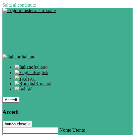
Salta al contenuto
Italiano
Italiano
English
اردو
Română
हिंदी
Accedi
Accedi
button close
×
Nome Utente