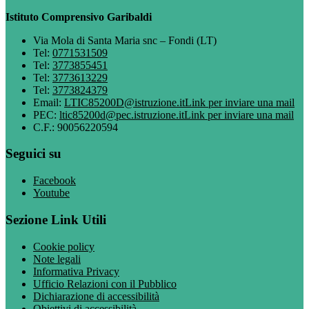
Istituto Comprensivo Garibaldi
Via Mola di Santa Maria snc – Fondi (LT)
Tel:
0771531509
Tel:
3773855451
Tel:
3773613229
Tel:
3773824379
Email:
LTIC85200D@istruzione.it
Link per inviare una mail
PEC:
ltic85200d@pec.istruzione.it
Link per inviare una mail
C.F.: 90056220594
Seguici su
Facebook
Youtube
Sezione Link Utili
Cookie policy
Note legali
Informativa Privacy
Ufficio Relazioni con il Pubblico
Dichiarazione di accessibilità
Obiettivi di accessibilità