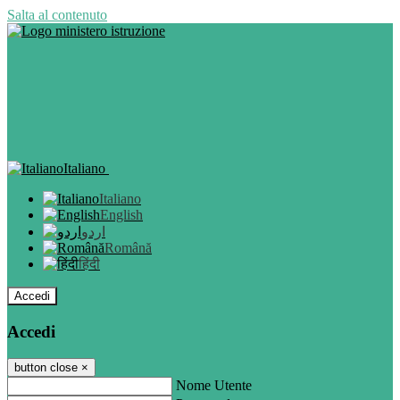
Salta al contenuto
Italiano
Italiano
English
اردو
Română
हिंदी
Accedi
Accedi
button close
×
Nome Utente