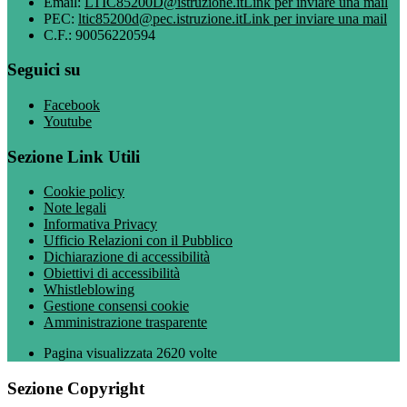
Email:
LTIC85200D@istruzione.it
Link per inviare una mail
PEC:
ltic85200d@pec.istruzione.it
Link per inviare una mail
C.F.: 90056220594
Seguici su
Facebook
Youtube
Sezione Link Utili
Cookie policy
Note legali
Informativa Privacy
Ufficio Relazioni con il Pubblico
Dichiarazione di accessibilità
Obiettivi di accessibilità
Whistleblowing
Gestione consensi cookie
Amministrazione trasparente
Pagina visualizzata
2620
volte
Sezione Copyright