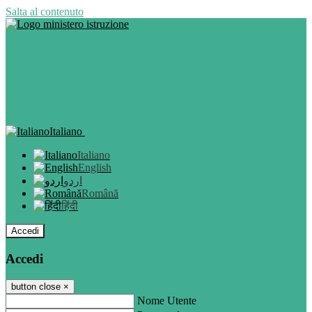
Salta al contenuto
Italiano
Italiano
English
اردو
Română
हिंदी
Accedi
Accedi
button close
×
Nome Utente