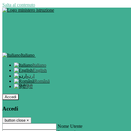
Salta al contenuto
Italiano
Italiano
English
اردو
Română
हिंदी
Accedi
Accedi
button close
×
Nome Utente