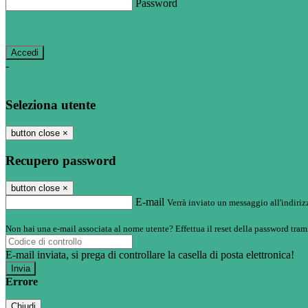
Password
Password dimenticata?
-
Entra con SPID
Entra con CIE
Seleziona utente
button close
×
Recupero password
button close
×
E-mail
Verrà inviato un messaggio all'indirizz
Non hai una e-mail associata al nome utente? Effettua il reset della password tram
E-mail inviata, si prega di controllare la casella di posta elettronica!
Errore
Chiudi