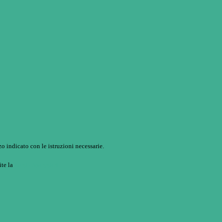
o indicato con le istruzioni necessarie.
ite la
Login Spaggiari