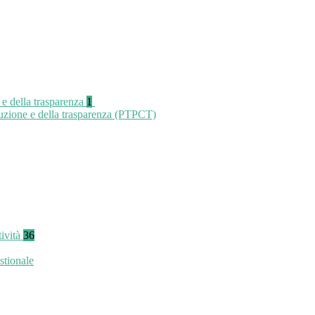
 e della trasparenza
1
ruzione e della trasparenza (PTPCT)
tività
36
stionale