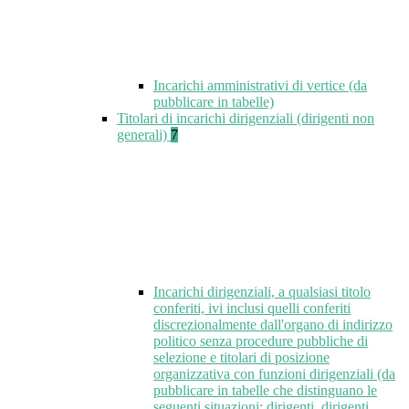
Incarichi amministrativi di vertice (da
pubblicare in tabelle)
Titolari di incarichi dirigenziali (dirigenti non
generali)
7
Incarichi dirigenziali, a qualsiasi titolo
conferiti, ivi inclusi quelli conferiti
discrezionalmente dall'organo di indirizzo
politico senza procedure pubbliche di
selezione e titolari di posizione
organizzativa con funzioni dirigenziali (da
pubblicare in tabelle che distinguano le
seguenti situazioni: dirigenti, dirigenti