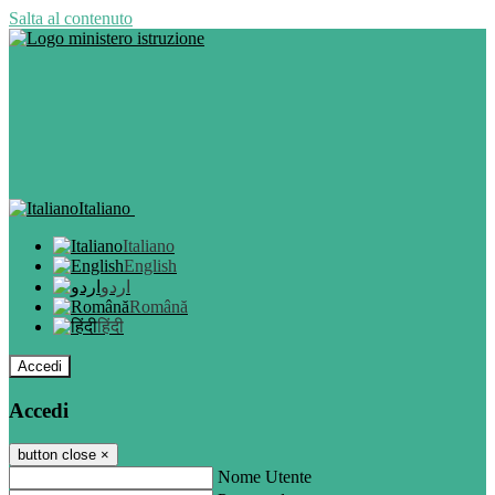
Salta al contenuto
Italiano
Italiano
English
اردو
Română
हिंदी
Accedi
Accedi
button close
×
Nome Utente