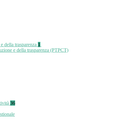
 e della trasparenza
1
ruzione e della trasparenza (PTPCT)
tività
36
stionale