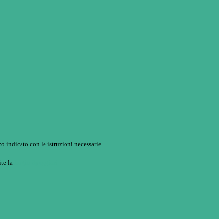
o indicato con le istruzioni necessarie.
ite la
Login Spaggiari