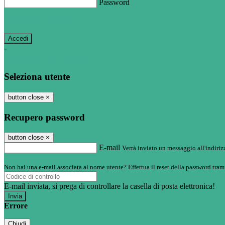
Password
Password dimenticata?
-
Entra con SPID
Entra con CIE
Seleziona utente
button close
×
Recupero password
button close
×
E-mail
Verrà inviato un messaggio all'indirizz
Non hai una e-mail associata al nome utente? Effettua il reset della password tram
E-mail inviata, si prega di controllare la casella di posta elettronica!
Errore
Chiudi