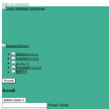
Salta al contenuto
Italiano
Italiano
English
اردو
Română
हिंदी
Accedi
Accedi
button close
×
Nome Utente