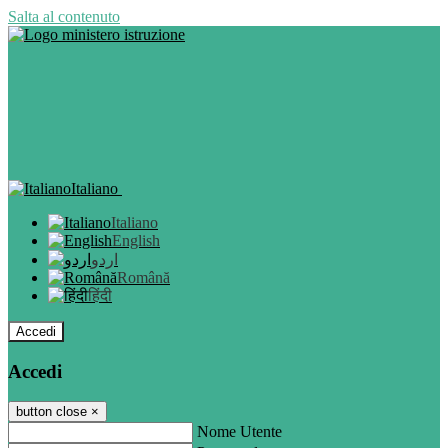
Salta al contenuto
Italiano
Italiano
English
اردو
Română
हिंदी
Accedi
Accedi
button close
×
Nome Utente