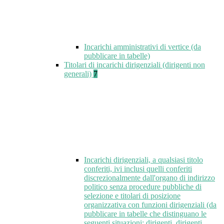
Incarichi amministrativi di vertice (da
pubblicare in tabelle)
Titolari di incarichi dirigenziali (dirigenti non
generali)
7
Incarichi dirigenziali, a qualsiasi titolo
conferiti, ivi inclusi quelli conferiti
discrezionalmente dall'organo di indirizzo
politico senza procedure pubbliche di
selezione e titolari di posizione
organizzativa con funzioni dirigenziali (da
pubblicare in tabelle che distinguano le
seguenti situazioni: dirigenti, dirigenti