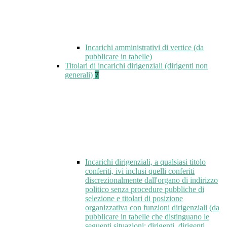
Incarichi amministrativi di vertice (da
pubblicare in tabelle)
Titolari di incarichi dirigenziali (dirigenti non
generali)
7
Incarichi dirigenziali, a qualsiasi titolo
conferiti, ivi inclusi quelli conferiti
discrezionalmente dall'organo di indirizzo
politico senza procedure pubbliche di
selezione e titolari di posizione
organizzativa con funzioni dirigenziali (da
pubblicare in tabelle che distinguano le
seguenti situazioni: dirigenti, dirigenti