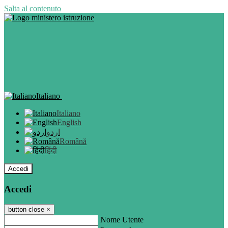
Salta al contenuto
Italiano
Italiano
English
اردو
Română
हिंदी
Accedi
Accedi
button close
×
Nome Utente