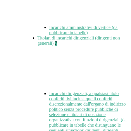
Incarichi amministrativi di vertice (da
pubblicare in tabelle)
Titolari di incarichi dirigenziali (dirigenti non
generali)
7
Incarichi dirigenziali, a qualsiasi titolo
conferiti, ivi inclusi quelli conferiti
discrezionalmente dall'organo di indirizzo
politico senza procedure pubbliche di
selezione e titolari di posizione
organizzativa con funzioni dirigenziali (da
pubblicare in tabelle che distinguano le
seguenti situazioni: dirigenti, dirigenti