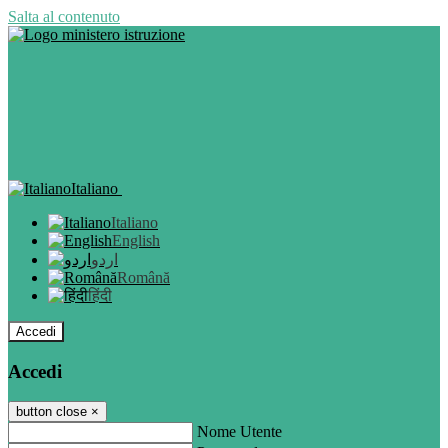
Salta al contenuto
Italiano
Italiano
English
اردو
Română
हिंदी
Accedi
Accedi
button close
×
Nome Utente