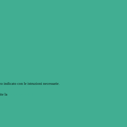
o indicato con le istruzioni necessarie.
ite la
Login Spaggiari