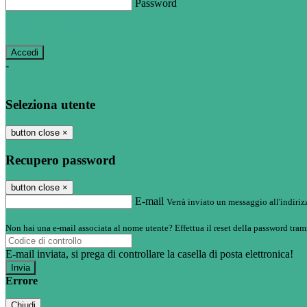
Password
Password dimenticata?
-
Entra con SPID
Entra con CIE
Seleziona utente
button close
×
Recupero password
button close
×
E-mail
Verrà inviato un messaggio all'indirizz
Non hai una e-mail associata al nome utente? Effettua il reset della password tram
E-mail inviata, si prega di controllare la casella di posta elettronica!
Errore
Chiudi