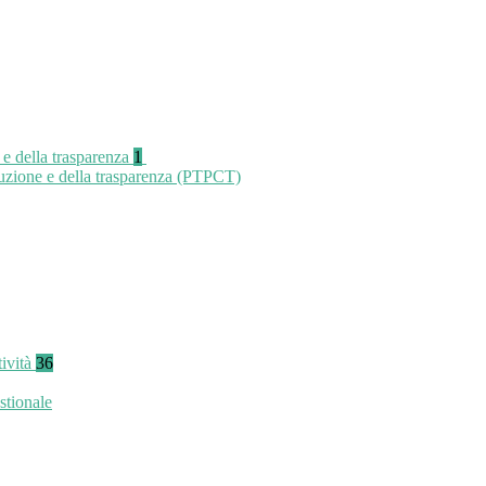
 e della trasparenza
1
ruzione e della trasparenza (PTPCT)
tività
36
stionale