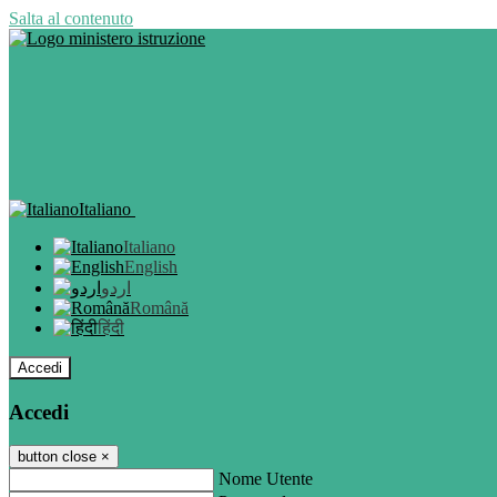
Salta al contenuto
Italiano
Italiano
English
اردو
Română
हिंदी
Accedi
Accedi
button close
×
Nome Utente