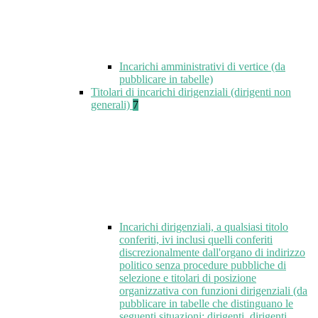
Incarichi amministrativi di vertice (da
pubblicare in tabelle)
Titolari di incarichi dirigenziali (dirigenti non
generali)
7
Incarichi dirigenziali, a qualsiasi titolo
conferiti, ivi inclusi quelli conferiti
discrezionalmente dall'organo di indirizzo
politico senza procedure pubbliche di
selezione e titolari di posizione
organizzativa con funzioni dirigenziali (da
pubblicare in tabelle che distinguano le
seguenti situazioni: dirigenti, dirigenti