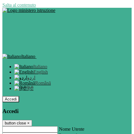
Salta al contenuto
Italiano
Italiano
English
اردو
Română
हिंदी
Accedi
Accedi
button close
×
Nome Utente