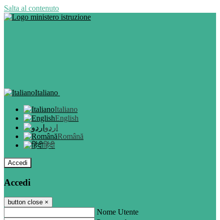
Salta al contenuto
Italiano
Italiano
English
اردو
Română
हिंदी
Accedi
Accedi
button close
×
Nome Utente