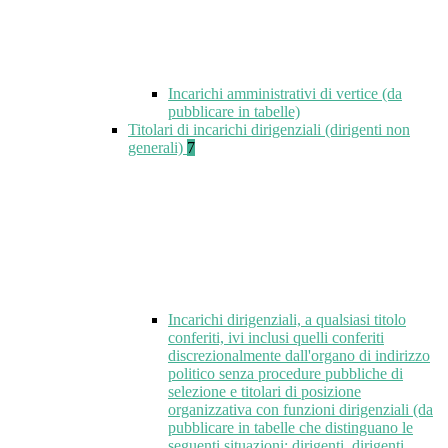
Incarichi amministrativi di vertice (da
pubblicare in tabelle)
Titolari di incarichi dirigenziali (dirigenti non
generali)
7
Incarichi dirigenziali, a qualsiasi titolo
conferiti, ivi inclusi quelli conferiti
discrezionalmente dall'organo di indirizzo
politico senza procedure pubbliche di
selezione e titolari di posizione
organizzativa con funzioni dirigenziali (da
pubblicare in tabelle che distinguano le
seguenti situazioni: dirigenti, dirigenti