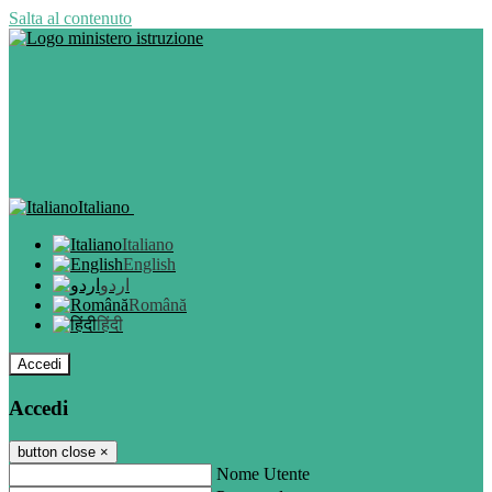
Salta al contenuto
Italiano
Italiano
English
اردو
Română
हिंदी
Accedi
Accedi
button close
×
Nome Utente