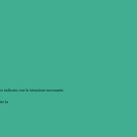
o indicato con le istruzioni necessarie.
ite la
Login Spaggiari