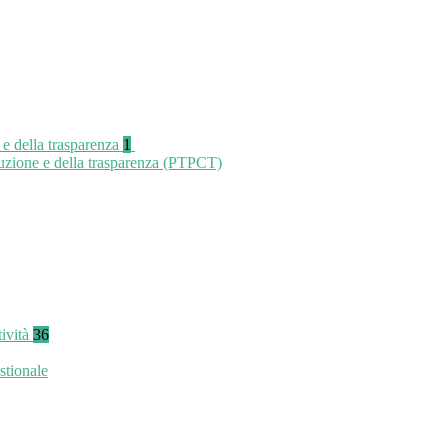
 e della trasparenza
1
ruzione e della trasparenza (PTPCT)
tività
36
stionale