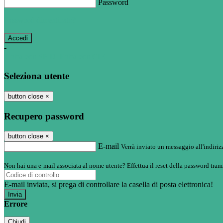
Password
Password dimenticata?
-
Entra con SPID
Entra con CIE
Seleziona utente
button close
×
Recupero password
button close
×
E-mail
Verrà inviato un messaggio all'indirizz
Non hai una e-mail associata al nome utente? Effettua il reset della password tram
E-mail inviata, si prega di controllare la casella di posta elettronica!
Errore
Chiudi