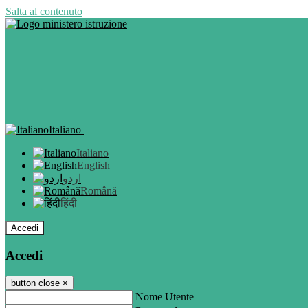
Salta al contenuto
Italiano
Italiano
English
اردو
Română
हिंदी
Accedi
Accedi
button close
×
Nome Utente