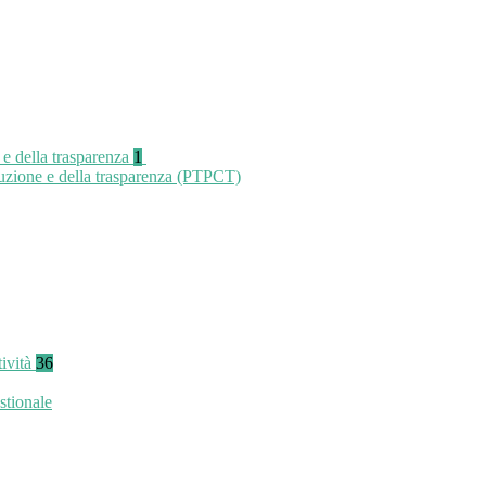
 e della trasparenza
1
ruzione e della trasparenza (PTPCT)
tività
36
stionale