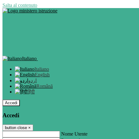
Salta al contenuto
Italiano
Italiano
English
اردو
Română
हिंदी
Accedi
Accedi
button close
×
Nome Utente