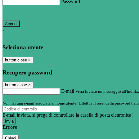
Password
Password dimenticata?
-
Entra con SPID
Entra con CIE
Seleziona utente
button close
×
Recupero password
button close
×
E-mail
Verrà inviato un messaggio all'indirizz
Non hai una e-mail associata al nome utente? Effettua il reset della password tram
E-mail inviata, si prega di controllare la casella di posta elettronica!
Errore
Chiudi