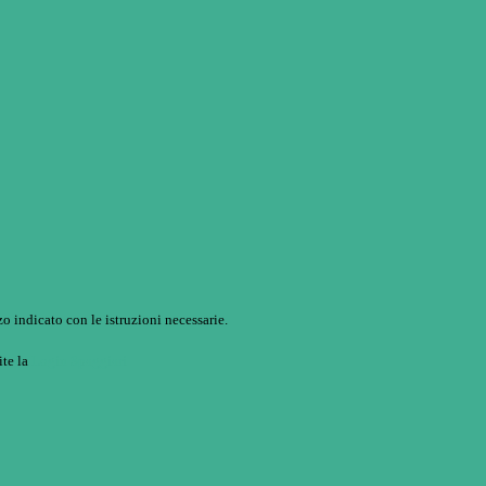
o indicato con le istruzioni necessarie.
ite la
Login Spaggiari