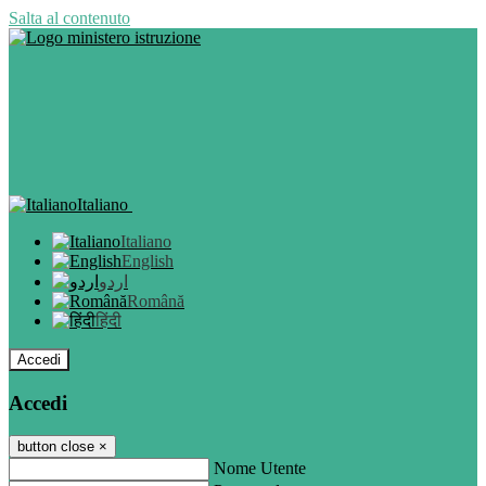
Salta al contenuto
Italiano
Italiano
English
اردو
Română
हिंदी
Accedi
Accedi
button close
×
Nome Utente