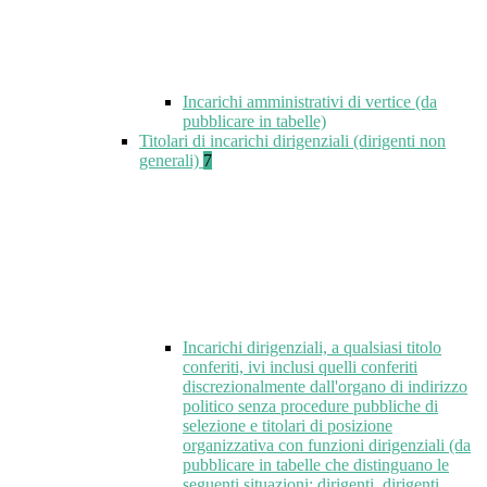
Incarichi amministrativi di vertice (da
pubblicare in tabelle)
Titolari di incarichi dirigenziali (dirigenti non
generali)
7
Incarichi dirigenziali, a qualsiasi titolo
conferiti, ivi inclusi quelli conferiti
discrezionalmente dall'organo di indirizzo
politico senza procedure pubbliche di
selezione e titolari di posizione
organizzativa con funzioni dirigenziali (da
pubblicare in tabelle che distinguano le
seguenti situazioni: dirigenti, dirigenti