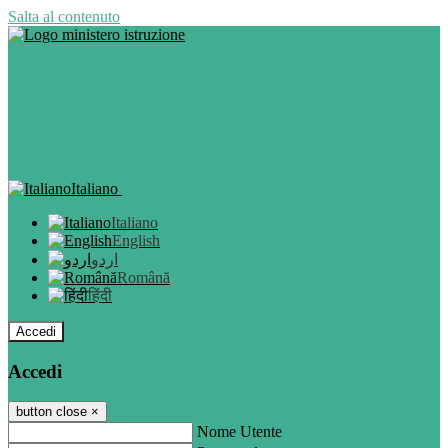
Salta al contenuto
Italiano
Italiano
English
اردو
Română
हिंदी
Accedi
Accedi
button close
×
Nome Utente