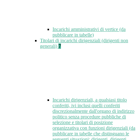
Incarichi amministrativi di vertice (da
pubblicare in tabelle)
Titolari di incarichi dirigenziali (dirigenti non
generali)
7
Incarichi dirigenziali, a qualsiasi titolo
conferiti, ivi inclusi quelli conferiti
discrezionalmente dall'organo di indirizzo
politico senza procedure pubbliche di
selezione e titolari di posizione
organizzativa con funzioni dirigenziali (da
pubblicare in tabelle che distinguano le
seguenti situazioni: dirigenti, dirigenti