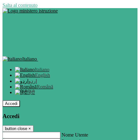
Salta al contenuto
Italiano
Italiano
English
اردو
Română
हिंदी
Accedi
Accedi
button close
×
Nome Utente