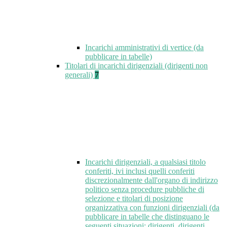
Incarichi amministrativi di vertice (da
pubblicare in tabelle)
Titolari di incarichi dirigenziali (dirigenti non
generali)
7
Incarichi dirigenziali, a qualsiasi titolo
conferiti, ivi inclusi quelli conferiti
discrezionalmente dall'organo di indirizzo
politico senza procedure pubbliche di
selezione e titolari di posizione
organizzativa con funzioni dirigenziali (da
pubblicare in tabelle che distinguano le
seguenti situazioni: dirigenti, dirigenti