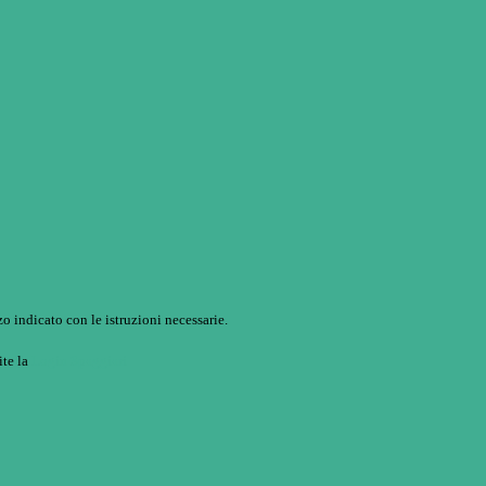
o indicato con le istruzioni necessarie.
ite la
Login Spaggiari