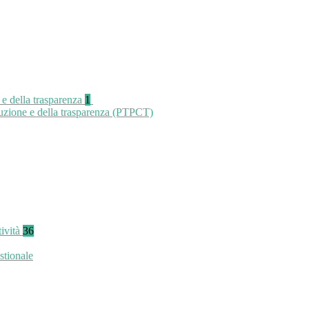
 e della trasparenza
1
ruzione e della trasparenza (PTPCT)
tività
36
stionale