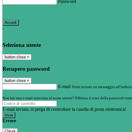
Password
Password dimenticata?
-
Entra con SPID
Entra con CIE
Seleziona utente
button close
×
Recupero password
button close
×
E-mail
Verrà inviato un messaggio all'indirizz
Non hai una e-mail associata al nome utente? Effettua il reset della password tram
E-mail inviata, si prega di controllare la casella di posta elettronica!
Errore
Chiudi