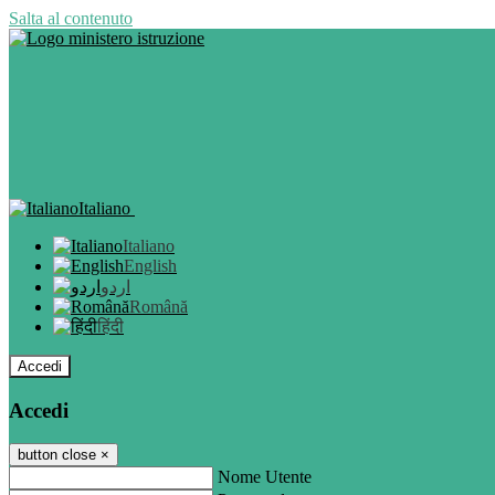
Salta al contenuto
Italiano
Italiano
English
اردو
Română
हिंदी
Accedi
Accedi
button close
×
Nome Utente