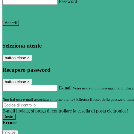
Password
Password dimenticata?
-
Entra con SPID
Entra con CIE
Seleziona utente
button close
×
Recupero password
button close
×
E-mail
Verrà inviato un messaggio all'indirizz
Non hai una e-mail associata al nome utente? Effettua il reset della password tram
E-mail inviata, si prega di controllare la casella di posta elettronica!
Errore
Chiudi