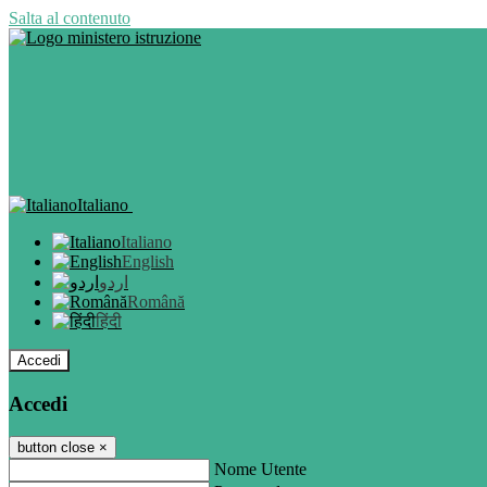
Salta al contenuto
Italiano
Italiano
English
اردو
Română
हिंदी
Accedi
Accedi
button close
×
Nome Utente