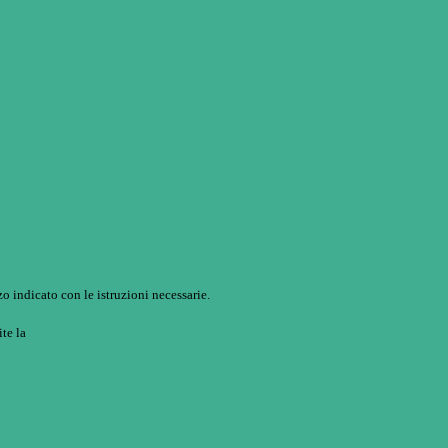
o indicato con le istruzioni necessarie.
ite la
Login Spaggiari