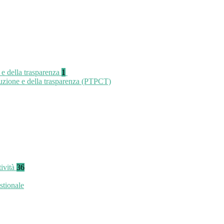
 e della trasparenza
1
ruzione e della trasparenza (PTPCT)
tività
36
stionale