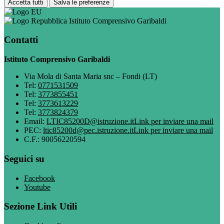
Accetta tutti
Salva le preferenze
Istituto Comprensivo Garibaldi
Contatti
Istituto Comprensivo Garibaldi
Via Mola di Santa Maria snc – Fondi (LT)
Tel:
0771531509
Tel:
3773855451
Tel:
3773613229
Tel:
3773824379
Email:
LTIC85200D@istruzione.it
Link per inviare una mail
PEC:
ltic85200d@pec.istruzione.it
Link per inviare una mail
C.F.: 90056220594
Seguici su
Facebook
Youtube
Sezione Link Utili