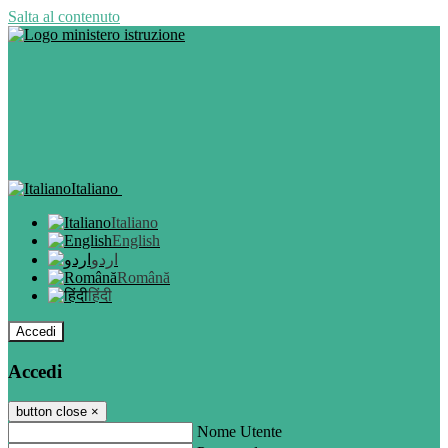
Salta al contenuto
Italiano
Italiano
English
اردو
Română
हिंदी
Accedi
Accedi
button close
×
Nome Utente