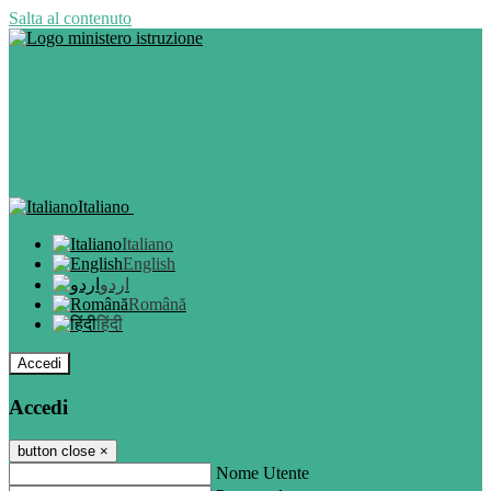
Salta al contenuto
Italiano
Italiano
English
اردو
Română
हिंदी
Accedi
Accedi
button close
×
Nome Utente