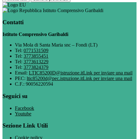
Istituto Comprensivo Garibaldi
Contatti
Istituto Comprensivo Garibaldi
Via Mola di Santa Maria snc – Fondi (LT)
Tel:
0771531509
Tel:
3773855451
Tel:
3773613229
Tel:
3773824379
Email:
LTIC85200D@istruzione.it
Link per inviare una mail
PEC:
ltic85200d@pec.istruzione.it
Link per inviare una mail
C.F.: 90056220594
Seguici su
Facebook
Youtube
Sezione Link Utili
Cookie policy