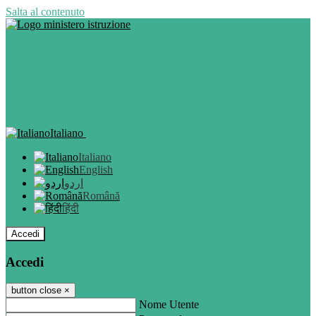
Salta al contenuto
Italiano
Italiano
English
اردو
Română
हिंदी
Accedi
Accedi
button close
×
Nome Utente