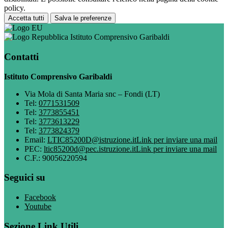
policy.
Accetta tutti
Salva le preferenze
Istituto Comprensivo Garibaldi
Contatti
Istituto Comprensivo Garibaldi
Via Mola di Santa Maria snc – Fondi (LT)
Tel:
0771531509
Tel:
3773855451
Tel:
3773613229
Tel:
3773824379
Email:
LTIC85200D@istruzione.it
Link per inviare una mail
PEC:
ltic85200d@pec.istruzione.it
Link per inviare una mail
C.F.: 90056220594
Seguici su
Facebook
Youtube
Sezione Link Utili