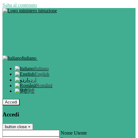
Salta al contenuto
Italiano
Italiano
English
اردو
Română
हिंदी
Accedi
Accedi
button close
×
Nome Utente