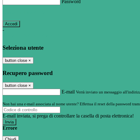
Password
Password dimenticata?
-
Entra con SPID
Entra con CIE
Seleziona utente
button close
×
Recupero password
button close
×
E-mail
Verrà inviato un messaggio all'indirizz
Non hai una e-mail associata al nome utente? Effettua il reset della password tram
E-mail inviata, si prega di controllare la casella di posta elettronica!
Errore
Chiudi