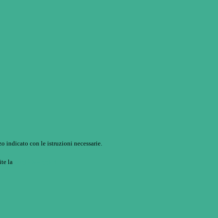
o indicato con le istruzioni necessarie.
ite la
Login Spaggiari