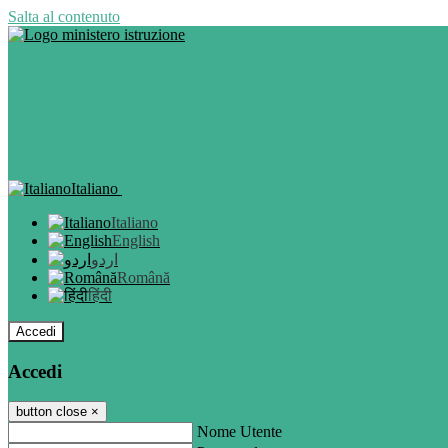
Salta al contenuto
Italiano
Italiano
English
اردو
Română
हिंदी
Accedi
Accedi
button close
×
Nome Utente