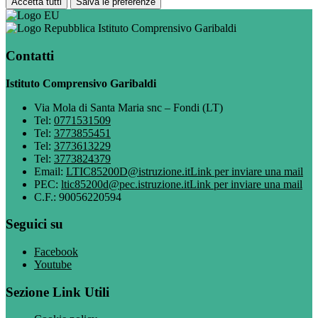
Accetta tutti
Salva le preferenze
Istituto Comprensivo Garibaldi
Contatti
Istituto Comprensivo Garibaldi
Via Mola di Santa Maria snc – Fondi (LT)
Tel:
0771531509
Tel:
3773855451
Tel:
3773613229
Tel:
3773824379
Email:
LTIC85200D@istruzione.it
Link per inviare una mail
PEC:
ltic85200d@pec.istruzione.it
Link per inviare una mail
C.F.: 90056220594
Seguici su
Facebook
Youtube
Sezione Link Utili