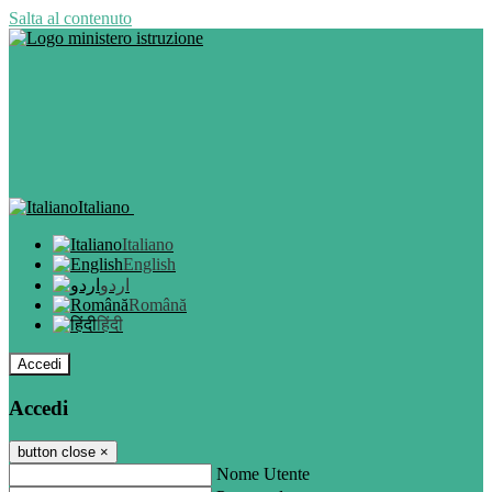
Salta al contenuto
Italiano
Italiano
English
اردو
Română
हिंदी
Accedi
Accedi
button close
×
Nome Utente