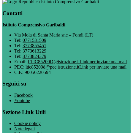
Istituto Comprensivo Garibaldi
Contatti
Istituto Comprensivo Garibaldi
Via Mola di Santa Maria snc – Fondi (LT)
Tel:
0771531509
Tel:
3773855451
Tel:
3773613229
Tel:
3773824379
Email:
LTIC85200D@istruzione.it
Link per inviare una mail
PEC:
ltic85200d@pec.istruzione.it
Link per inviare una mail
C.F.: 90056220594
Seguici su
Facebook
Youtube
Sezione Link Utili
Cookie policy
Note legali