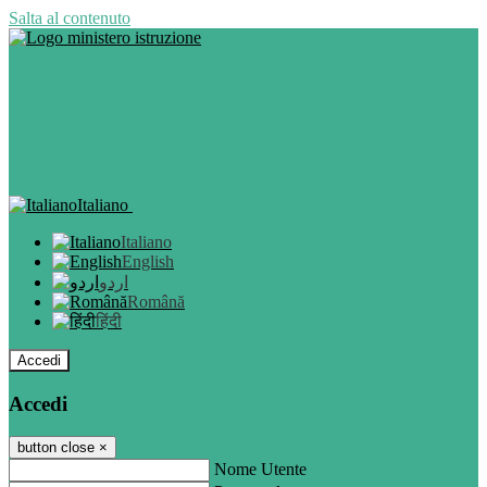
Salta al contenuto
Italiano
Italiano
English
اردو
Română
हिंदी
Accedi
Accedi
button close
×
Nome Utente