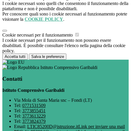
I cookie necessari sono quelli che consentono il funzionamento della
piattaforma e non è possibile disabilitarli.
Per conoscere quali sono i cookie necessari al funzionamento potete
visionare la
COOKIE POLICY
.
Cookie necessari per il funzionamento
I cookie necessari per il funzionamento non possono essere
disabilitati. È possibile consultare l'elenco nella pagina della cookie
policy.
Accetta tutti
Salva le preferenze
Istituto Comprensivo Garibaldi
Contatti
Istituto Comprensivo Garibaldi
Via Mola di Santa Maria snc – Fondi (LT)
Tel:
0771531509
Tel:
3773855451
Tel:
3773613229
Tel:
3773824379
Email:
LTIC85200D@istruzione.it
Link per inviare una mail