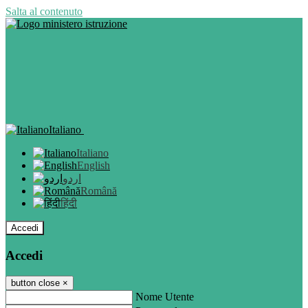
Salta al contenuto
Italiano
Italiano
English
اردو
Română
हिंदी
Accedi
Accedi
button close
×
Nome Utente