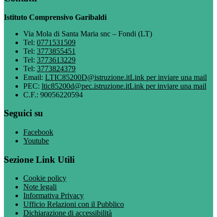
Istituto Comprensivo Garibaldi
Via Mola di Santa Maria snc – Fondi (LT)
Tel:
0771531509
Tel:
3773855451
Tel:
3773613229
Tel:
3773824379
Email:
LTIC85200D@istruzione.it
Link per inviare una mail
PEC:
ltic85200d@pec.istruzione.it
Link per inviare una mail
C.F.: 90056220594
Seguici su
Facebook
Youtube
Sezione Link Utili
Cookie policy
Note legali
Informativa Privacy
Ufficio Relazioni con il Pubblico
Dichiarazione di accessibilità