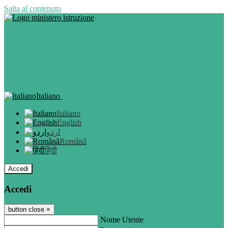
Salta al contenuto
Italiano
Italiano
English
اردو
Română
हिंदी
Accedi
Accedi
button close
×
Nome Utente