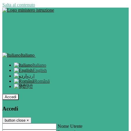
Salta al contenuto
Italiano
Italiano
English
اردو
Română
हिंदी
Accedi
Accedi
button close
×
Nome Utente