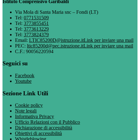
Istituto Comprensivo Garibaldi
Via Mola di Santa Maria snc – Fondi (LT)
Tel:
0771531509
Tel:
3773855451
Tel:
3773613229
Tel:
3773824379
Email:
LTIC85200D@istruzione.it
Link per inviare una mail
PEC:
ltic85200d@pec.istruzione.it
Link per inviare una mail
C.F.: 90056220594
Seguici su
Facebook
Youtube
Sezione Link Utili
Cookie policy
Note legali
Informativa Privacy
Ufficio Relazioni con il Pubblico
Dichiarazione di accessibilità
Obiettivi di accessibilità
Whistleblowing