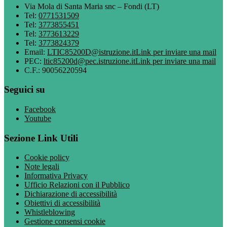
Via Mola di Santa Maria snc – Fondi (LT)
Tel:
0771531509
Tel:
3773855451
Tel:
3773613229
Tel:
3773824379
Email:
LTIC85200D@istruzione.it
Link per inviare una mail
PEC:
ltic85200d@pec.istruzione.it
Link per inviare una mail
C.F.: 90056220594
Seguici su
Facebook
Youtube
Sezione Link Utili
Cookie policy
Note legali
Informativa Privacy
Ufficio Relazioni con il Pubblico
Dichiarazione di accessibilità
Obiettivi di accessibilità
Whistleblowing
Gestione consensi cookie