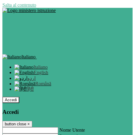
Salta al contenuto
Italiano
Italiano
English
اردو
Română
हिंदी
Accedi
Accedi
button close
×
Nome Utente