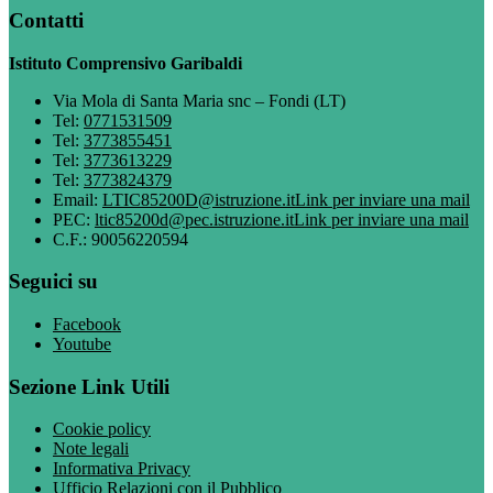
Contatti
Istituto Comprensivo Garibaldi
Via Mola di Santa Maria snc – Fondi (LT)
Tel:
0771531509
Tel:
3773855451
Tel:
3773613229
Tel:
3773824379
Email:
LTIC85200D@istruzione.it
Link per inviare una mail
PEC:
ltic85200d@pec.istruzione.it
Link per inviare una mail
C.F.: 90056220594
Seguici su
Facebook
Youtube
Sezione Link Utili
Cookie policy
Note legali
Informativa Privacy
Ufficio Relazioni con il Pubblico