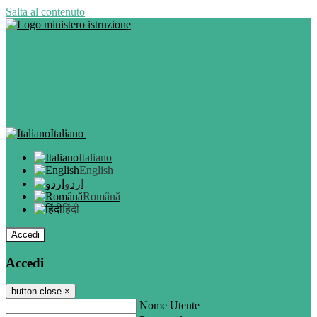
Salta al contenuto
Italiano
Italiano
English
اردو
Română
हिंदी
Accedi
Accedi
button close
×
Nome Utente