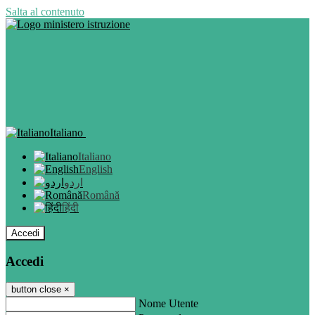
Salta al contenuto
Italiano
Italiano
English
اردو
Română
हिंदी
Accedi
Accedi
button close
×
Nome Utente