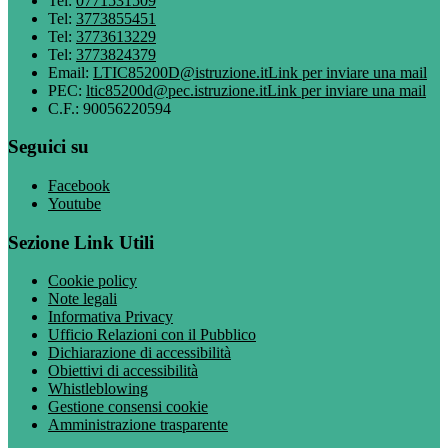
Tel:
0771531509
Tel:
3773855451
Tel:
3773613229
Tel:
3773824379
Email:
LTIC85200D@istruzione.it
Link per inviare una mail
PEC:
ltic85200d@pec.istruzione.it
Link per inviare una mail
C.F.: 90056220594
Seguici su
Facebook
Youtube
Sezione Link Utili
Cookie policy
Note legali
Informativa Privacy
Ufficio Relazioni con il Pubblico
Dichiarazione di accessibilità
Obiettivi di accessibilità
Whistleblowing
Gestione consensi cookie
Amministrazione trasparente