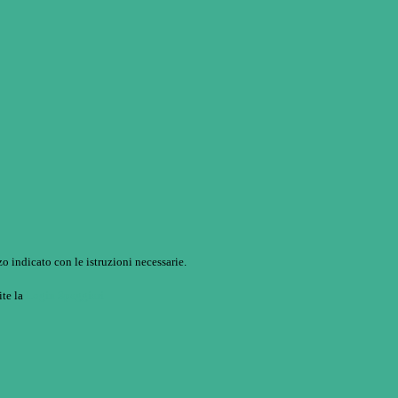
o indicato con le istruzioni necessarie.
ite la
Login Spaggiari