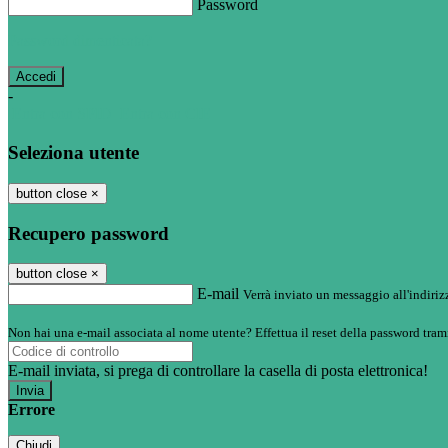
Password
Password dimenticata?
-
Entra con SPID
Entra con CIE
Seleziona utente
button close
×
Recupero password
button close
×
E-mail
Verrà inviato un messaggio all'indirizz
Non hai una e-mail associata al nome utente? Effettua il reset della password tram
E-mail inviata, si prega di controllare la casella di posta elettronica!
Errore
Chiudi