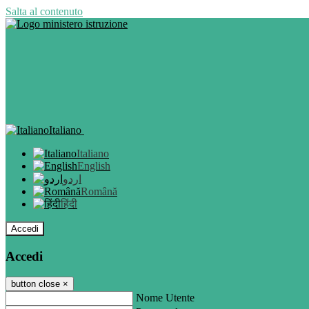
Salta al contenuto
Italiano
Italiano
English
اردو
Română
हिंदी
Accedi
Accedi
button close
×
Nome Utente