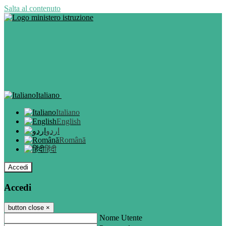
Salta al contenuto
Italiano
Italiano
English
اردو
Română
हिंदी
Accedi
Accedi
button close
×
Nome Utente