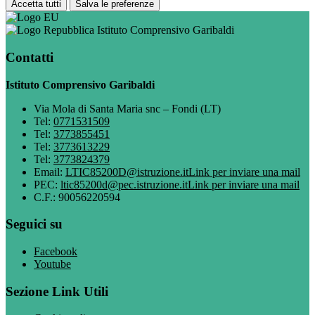
Accetta tutti
Salva le preferenze
Istituto Comprensivo Garibaldi
Contatti
Istituto Comprensivo Garibaldi
Via Mola di Santa Maria snc – Fondi (LT)
Tel:
0771531509
Tel:
3773855451
Tel:
3773613229
Tel:
3773824379
Email:
LTIC85200D@istruzione.it
Link per inviare una mail
PEC:
ltic85200d@pec.istruzione.it
Link per inviare una mail
C.F.: 90056220594
Seguici su
Facebook
Youtube
Sezione Link Utili