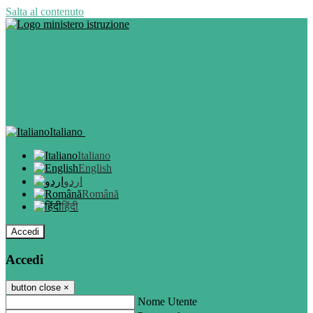
Salta al contenuto
Italiano
Italiano
English
اردو
Română
हिंदी
Accedi
Accedi
button close
×
Nome Utente