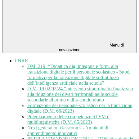
Menu di
navigazione
PNRR
DM. 219 -“Didattica dig. integrata e form. alla
transizione digitale per il personale scolastico - Snodi
formativi per la transizione digitale sull’utilizzo
dell’intelligenza artificiale nella scuola”
D.M. 19 02/02/24 “Intervento straordinario finalizzato
alla riduzione dei divari territoriali nelle scuole
secondarie di primo e di secondo grado
Formazione del personale scolastico per la transizione
digitale (D.M. 66/2023)
Potenziamento delle competenze STEM e
multilinguistiche (D.M. 65/2023)
Next generation classrooms - Ambienti di
apprendimento innovativi
PNRR ANIMATORI DIGITALI – “Didattica digitale