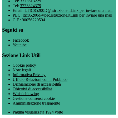
Tel:
3773613229
Tel:
3773824379
Email:
LTIC85200D@istruzione.it
Link per inviare una mail
PEC:
ltic85200d@pec.istruzione.it
Link per inviare una mail
C.F.: 90056220594
Seguici su
Facebook
Youtube
Sezione Link Utili
Cookie policy
Note legali
Informativa Privacy
Ufficio Relazioni con il Pubblico
Dichiarazione di accessibilità
Obiettivi di accessibilità
Whistleblowing
Gestione consensi cookie
Amministrazione trasparente
Pagina visualizzata
1924
volte