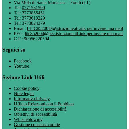
Via Mola di Santa Maria snc – Fondi (LT)
Tel:
0771531509
Tel:
3773855451
Tel:
3773613229
Tel:
3773824379
Email:
LTIC85200D@istruzione.it
Link per inviare una mail
PEC:
ltic85200d@pec.istruzione.it
Link per inviare una mail
C.F.: 90056220594
Seguici su
Facebook
Youtube
Sezione Link Utili
Cookie policy
Note legali
Informativa Privacy
Ufficio Relazioni con il Pubblico
Dichiarazione di accessibilità
Obiettivi di accessibilità
Whistleblowing
Gestione consensi cookie