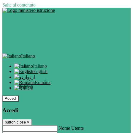
Salta al contenuto
Italiano
Italiano
English
اردو
Română
हिंदी
Accedi
Accedi
button close
×
Nome Utente